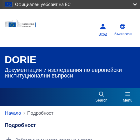
Официален уебсайт на ЕС
български
Вход
DORIE
Документация и изследвания по европейски
институционални въпроси
Search
Menu
Начало
Подробност
Подробност
Dorie Details Actions Portlet