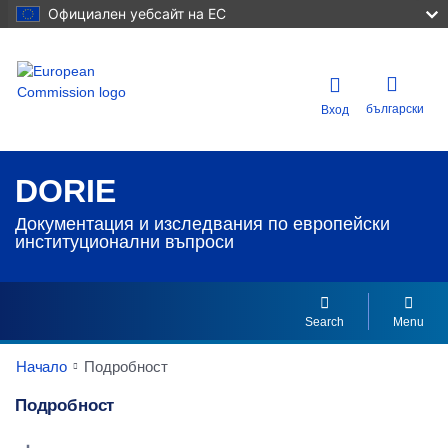
Официален уебсайт на ЕС
български
Вход
DORIE
Документация и изследвания по европейски
институционални въпроси
Search
Menu
Начало
Подробност
Подробност
Dorie Details Actions Portlet