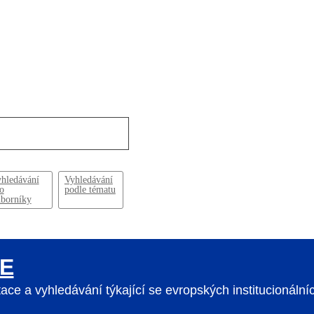
hledávání
Vyhledávání
o
podle tématu
borníky
E
e a vyhledávání týkající se evropských institucionálníc