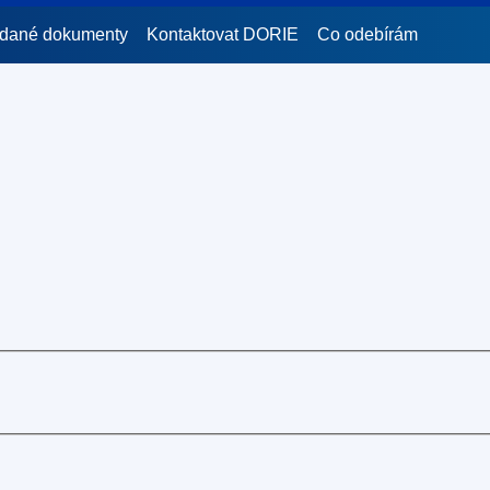
idané dokumenty
Kontaktovat DORIE
Co odebírám