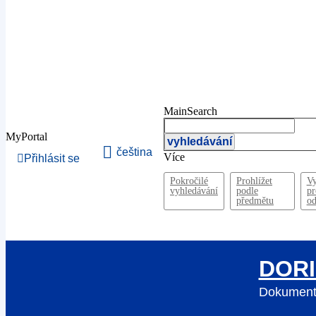
MainSearch
MyPortal
vyhledávání
čeština
Více
Přihlásit se
Pokročilé
Prohlížet
Vy
vyhledávání
podle
pr
předmětu
od
DORI
Dokumentac