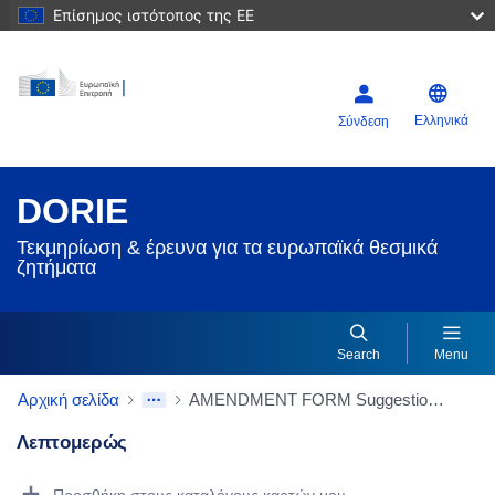
Επίσημος ιστότοπος της ΕΕ
Ελληνικά
Σύνδεση
DORIE
Τεκμηρίωση & έρευνα για τα ευρωπαϊκά θεσμικά
ζητήματα
Search
Menu
Αρχική σελίδα
AMENDMENT FORM Suggestion for amendment of Article : 15
Λεπτομερώς
Dorie Details Actions Portlet