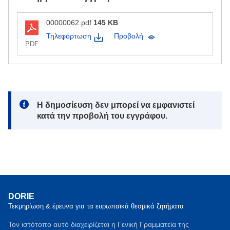
00000062.pdf
145 KB
Τηλεφόρτωση
Προβολή
PDF
Note:
Η δημοσίευση δεν μπορεί να εμφανιστεί
κατά την προβολή του εγγράφου.
DORIE
Τεκμηρίωση & έρευνα για τα ευρωπαϊκά θεσμικά ζητήματα
Τον ιστότοπο αυτό διαχειρίζεται η Γενική Γραμματεία της