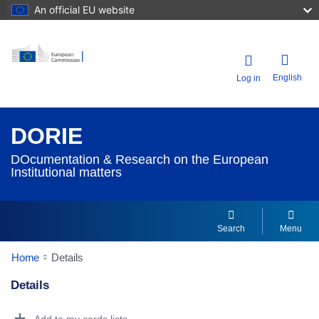
An official EU website
English
Log in
DORIE
DOcumentation & Research on the European
Institutional matters
Search
Menu
Home
Details
Details
Dorie Details Actions Portlet