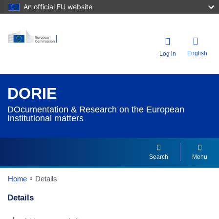
An official EU website
English
Log in
DORIE
DOcumentation & Research on the European
Institutional matters
Search
Menu
Home
Details
Details
Dorie Details Actions Portlet