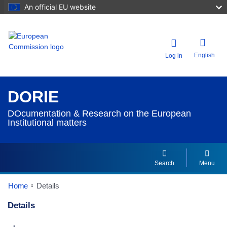
An official EU website
English
Log in
DORIE
DOcumentation & Research on the European
Institutional matters
Search
Menu
Home
Details
Details
Dorie Details Actions Portlet