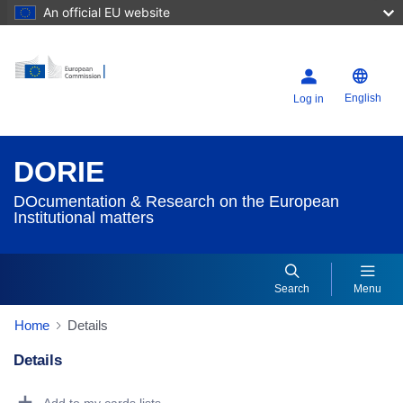
An official EU website
English
Log in
DORIE
DOcumentation & Research on the European
Institutional matters
Search
Menu
Home
Details
Details
Dorie Details Actions Portlet