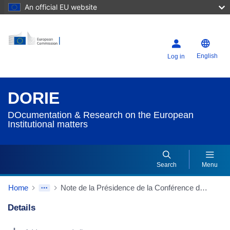
An official EU website
English
Log in
DORIE
DOcumentation & Research on the European
Institutional matters
Search
Menu
Home
Note de la Présidence de la Conférence des Représentants des Gouvernements des Etats membres transmettant aux délégations un document de travail pour la réunion des points de contact du 04/05/2004 à Dublin (extrait)
Details
Dorie Details Actions Portlet