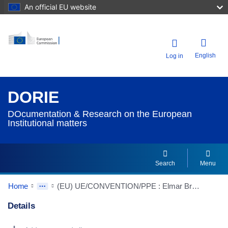
An official EU website
English
Log in
DORIE
DOcumentation & Research on the European
Institutional matters
Search
Menu
Home
(EU) UE/CONVENTION/PPE : Elmar Brok présente un projet de constitution élaboré par la composante PPE à la Convention et sur lequel il souhaite un dialogue avec les autres familles politiques - pas de contribution britannique au texte - Le projet ressemble au papier Martens-Schäuble, mais n'a pas le même statut
Details
Dorie Details Actions Portlet