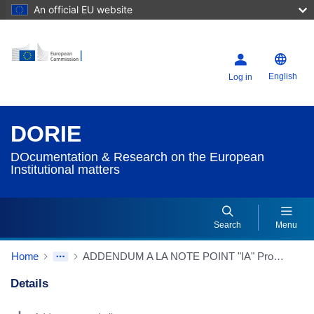
An official EU website
English
Log in
DORIE
DOcumentation & Research on the European
Institutional matters
Search
Menu
Home
ADDENDUM A LA NOTE POINT "IA" Proposition de règlement du Parlement européen et du Conseil portant création d'un Institut européen pour l'égalité entre les hommes et les femmes [première lecture] - Adoption (pc + d) a) de la position commune b) de l'exposé des motifs du Conseil - Déclarations
Details
Dorie Details Actions Portlet