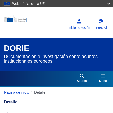
Web oficial de la UE
español
Inicio de sesión
DORIE
DOcumentación e Investigación sobre asuntos
institucionales europeos
Search
Menu
Página de inicio
Detalle
Detalle
Dorie Details Actions Portlet