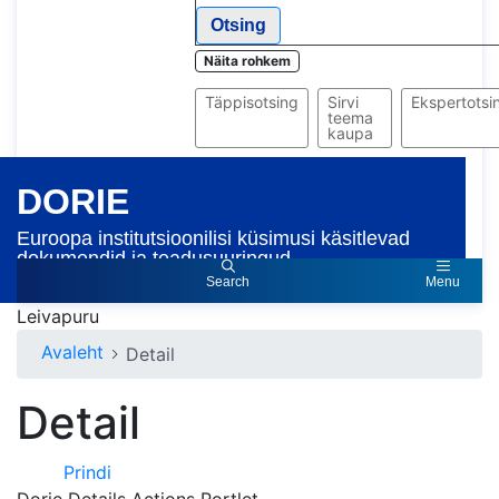
Otsing
Näita rohkem
Täppisotsing
Sirvi
Ekspertotsi
teema
kaupa
DORIE
Euroopa institutsioonilisi küsimusi käsitlevad
dokumendid ja teadusuuringud
Search
Menu
Leivapuru
Avaleht
Detail
Detail
Prindi