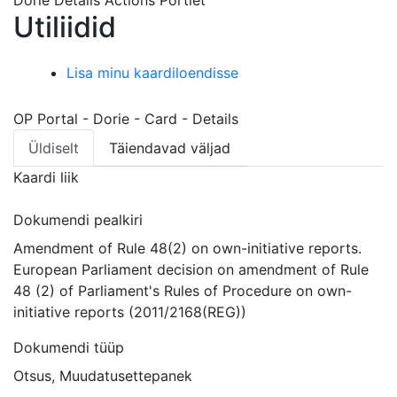
Dorie Details Actions Portlet
Utiliidid
Dorie Details Actions Portlet
Lisa minu kaardiloendisse
OP Portal - Dorie - Card - Details
Üldiselt
Täiendavad väljad
Kaardi liik
Dokumendi pealkiri
Amendment of Rule 48(2) on own-initiative reports.
European Parliament decision on amendment of Rule
48 (2) of Parliament's Rules of Procedure on own-
initiative reports (2011/2168(REG))
Dokumendi tüüp
Otsus, Muudatusettepanek