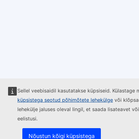
Sellel veebisaidil kasutatakse küpsiseid. Külastage 
küpsistega seotud põhimõtete lehekülge
või klõpsa
lehekülje jaluses oleval lingil, et saada lisateavet 
eelistusi.
Nõustun kõigi küpsistega