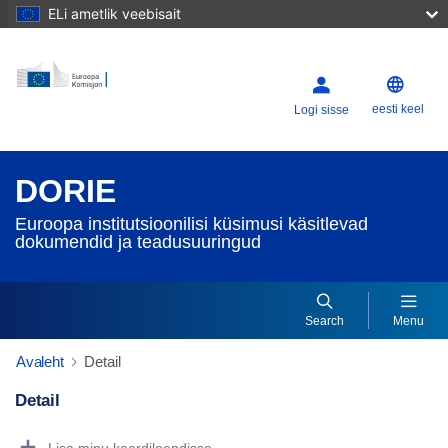
ELi ametlik veebisait
eesti keel
Logi sisse
DORIE
Euroopa institutsioonilisi küsimusi käsitlevad
dokumendid ja teadusuuringud
Search
Menu
Avaleht
Detail
Detail
Dorie Details Actions Portlet