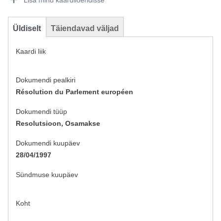
Lisa minu kaardiloendisse
Üldiselt
Täiendavad väljad
Kaardi liik
Dokumendi pealkiri
Résolution du Parlement européen
Dokumendi tüüp
Resolutsioon, Osamakse
Dokumendi kuupäev
28/04/1997
Sündmuse kuupäev
Koht