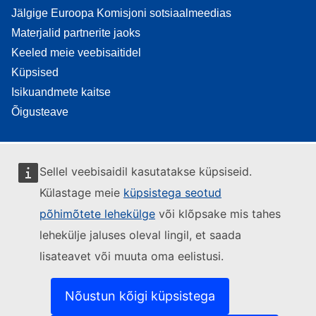
Jälgige Euroopa Komisjoni sotsiaalmeedias
Materjalid partnerite jaoks
Keeled meie veebisaitidel
Küpsised
Isikuandmete kaitse
Õigusteave
Sellel veebisaidil kasutatakse küpsiseid.
Külastage meie
küpsistega seotud
põhimõtete lehekülge
või klõpsake mis tahes
lehekülje jaluses oleval lingil, et saada
lisateavet või muuta oma eelistusi.
Nõustun kõigi küpsistega