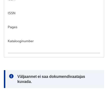
ISSN
Pages
Katalooginumber
Note:
Väljaannet ei saa dokumendivaatajas
kuvada.