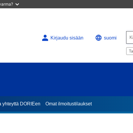
 varma?
Kirjaudu sisään
suomi
Ta
a yhteyttä DORIEen
Omat ilmoitustilaukset