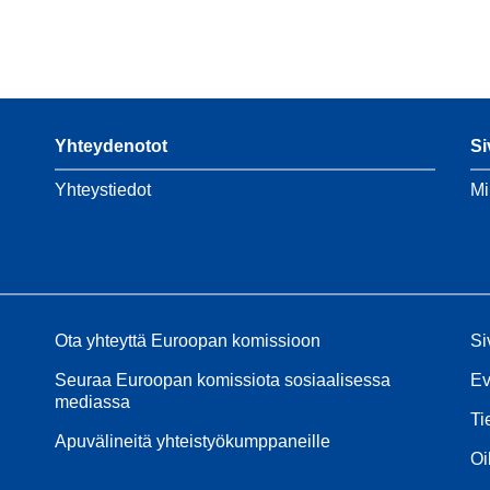
Yhteydenotot
Si
Yhteystiedot
Mi
Ota yhteyttä Euroopan komissioon
Si
Seuraa Euroopan komissiota sosiaalisessa
Ev
mediassa
Ti
Apuvälineitä yhteistyökumppaneille
Oi