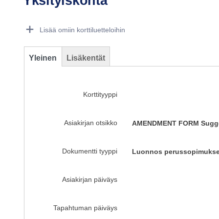
Yksityiskohta
Dorie Details Actions Portlet
Lisää omiin korttiluetteloihin
Yleinen
Lisäkentät
Korttityyppi
Asiakirjan otsikko
AMENDMENT FORM Suggestio
Dokumentti tyyppi
Luonnos perussopimukse
Asiakirjan päiväys
Tapahtuman päiväys