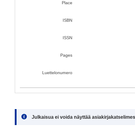
Place
ISBN
ISSN
Pages
Luettelonumero
Note:
Julkaisua ei voida näyttää asiakirjakatselime