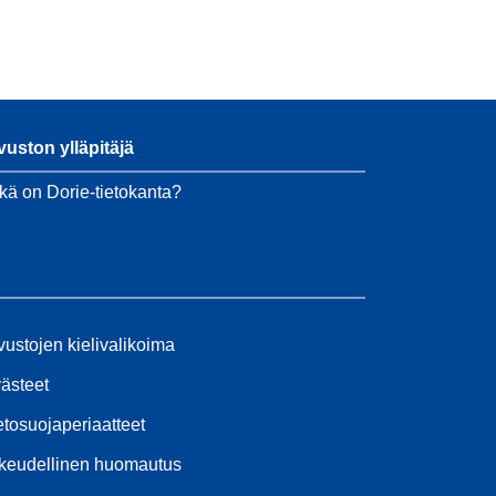
vuston ylläpitäjä
kä on Dorie-tietokanta?
vustojen kielivalikoima
ästeet
etosuojaperiaatteet
keudellinen huomautus