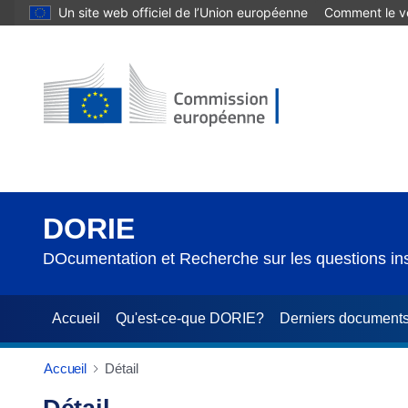
Un site web officiel de l’Union européenne
Comment le vé
DORIE
DOcumentation et Recherche sur les questions ins
Accueil
Qu'est-ce-que DORIE?
Derniers document
Accueil
Détail