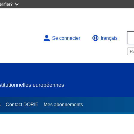
rifier?
Se connecter
français
R
titutionnelles européennes
s
Contact DORIE
Mes abonnements