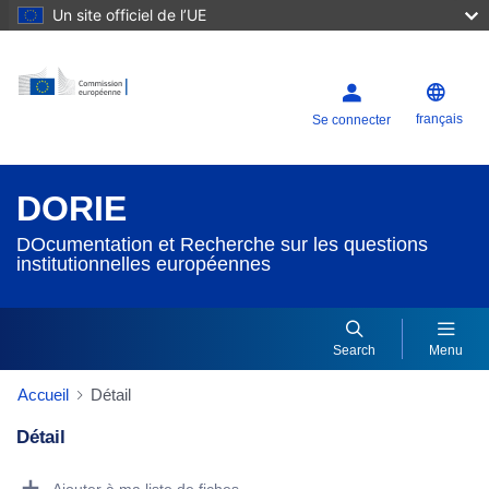
Un site officiel de l’UE
français
Se connecter
DORIE
DOcumentation et Recherche sur les questions
institutionnelles européennes
Search
Menu
Accueil
Détail
Détail
Dorie Details Actions Portlet