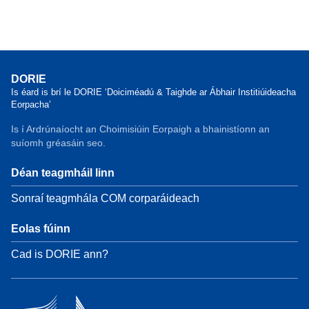
DORIE
Is éard is brí le DORIE ‘Doiciméadú & Taighde ar Ábhair Institiúideacha
Eorpacha’
Is í Ardrúnaíocht an Choimisiúin Eorpaigh a bhainistíonn an
suíomh gréasáin seo.
Déan teagmháil linn
Sonraí teagmhála COM corparáideach
Eolas fúinn
Cad is DORIE ann?