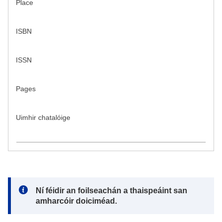
Place
ISBN
ISSN
Pages
Uimhir chatalóige
Note:
Ní féidir an foilseachán a thaispeáint san
amharcóir doiciméad.