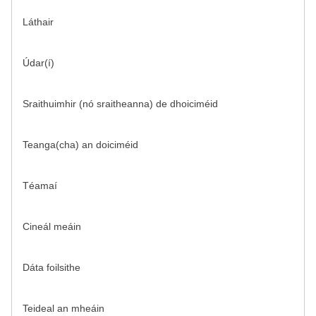
Láthair
Údar(í)
Sraithuimhir (nó sraitheanna) de dhoiciméid
Teanga(cha) an doiciméid
Téamaí
Cineál meáin
Dáta foilsithe
Teideal an mheáin