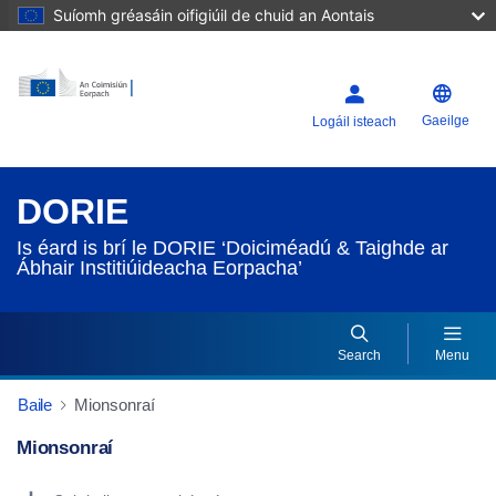
Suíomh gréasáin oifigiúil de chuid an Aontais
Gaeilge
Logáil isteach
DORIE
Is éard is brí le DORIE ‘Doiciméadú & Taighde ar
Ábhair Institiúideacha Eorpacha’
Search
Menu
Baile
Mionsonraí
Mionsonraí
Dorie Details Actions Portlet