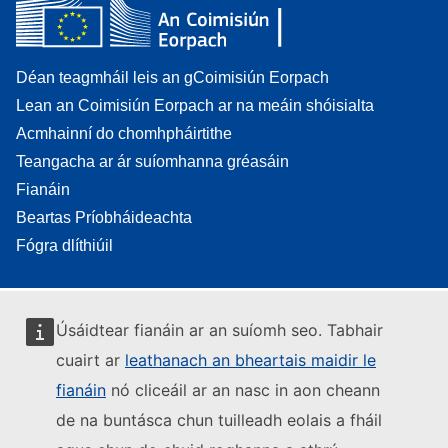
Déan teagmháil leis an gCoimisiún Eorpach
Lean an Coimisiún Eorpach ar na meáin shóisialta
Acmhainní do chomhpháirtithe
Teangacha ar ár suíomhanna gréasáin
Fianáin
Beartas Príobháideachta
Fógra dlíthiúil
Úsáidtear fianáin ar an suíomh seo. Tabhair
cuairt ar
leathanach an bheartais maidir le
fianáin
nó cliceáil ar an nasc in aon cheann
de na buntásca chun tuilleadh eolais a fháil