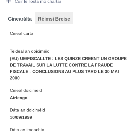
Cuir le liosta mo chártaí
Ginearálta
Réimsí Breise
Cineál cárta
Teideal an doiciméid
(EU) UE/FISCALLTE : LES QUINZE CREENT UN GROUPE
DE TRAVAIL SUR LA LUTTE CONTRE LA FRAUDE
FISCALE - CONCLUSIONS AU PLUS TARD LE 30 MAI
2000
Cineál doiciméid
Airteagal
Dáta an doiciméid
10/09/1999
Dáta an imeachta