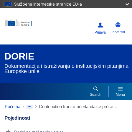
Službene internetske stranice EU-a
hrvatski
Prijava
DORIE
Dokumentacija i istraživanja o institucijskim pitanjima
Europske unije
Search
Menu
Početna
Contribution franco-néerlandaise présentée par M. Gijs de Vries et M. Dominique de Villepin "Renforcement du rôle de la Commission"
Pojedinosti
Dorie Details Actions Portlet