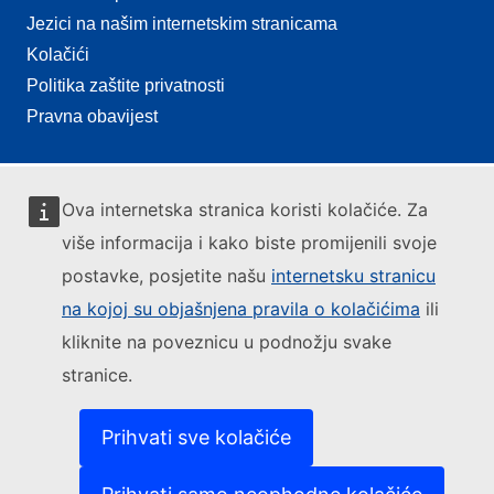
Jezici na našim internetskim stranicama
Kolačići
Politika zaštite privatnosti
Pravna obavijest
Ova internetska stranica koristi kolačiće. Za
više informacija i kako biste promijenili svoje
postavke, posjetite našu
internetsku stranicu
na kojoj su objašnjena pravila o kolačićima
ili
kliknite na poveznicu u podnožju svake
stranice.
Prihvati sve kolačiće