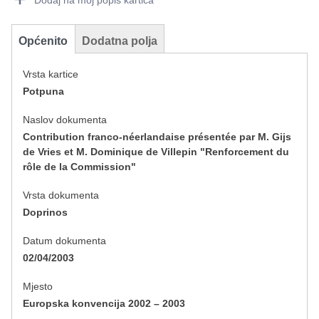
Dodaj na moj popis kartica
Općenito
Dodatna polja
Vrsta kartice
Potpuna
Naslov dokumenta
Contribution franco-néerlandaise présentée par M. Gijs
de Vries et M. Dominique de Villepin "Renforcement du
rôle de la Commission"
Vrsta dokumenta
Doprinos
Datum dokumenta
02/04/2003
Mjesto
Europska konvencija 2002 – 2003