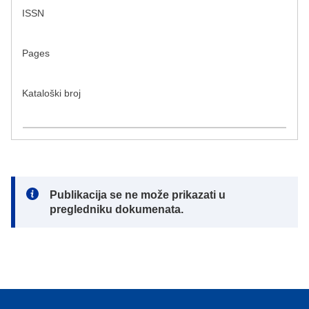
ISSN
Pages
Kataloški broj
Note:
Publikacija se ne može prikazati u
pregledniku dokumenata.