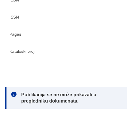
ISBN
ISSN
Pages
Kataloški broj
Note:
Publikacija se ne može prikazati u
pregledniku dokumenata.