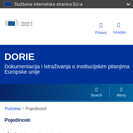
Službene internetske stranice EU-a
hrvatski
Prijava
DORIE
Dokumentacija i istraživanja o institucijskim pitanjima
Europske unije
Search
Menu
Početna
Pojedinosti
Pojedinosti
Dorie Details Actions Portlet