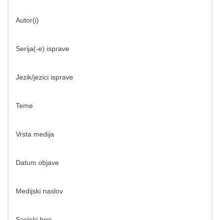
Autor(i)
Serija(-e) isprave
Jezik/jezici isprave
Teme
Vrsta medija
Datum objave
Medijski naslov
Serijski broj