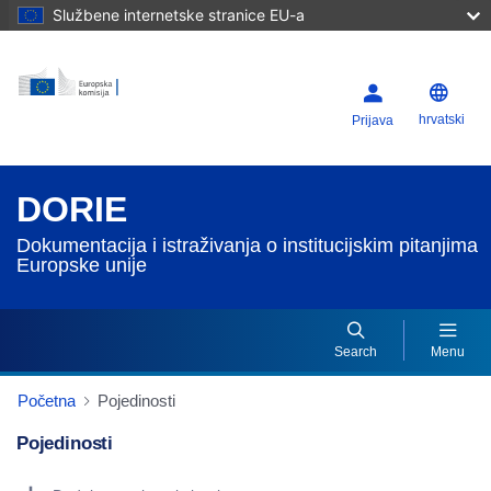
Službene internetske stranice EU-a
hrvatski
Prijava
DORIE
Dokumentacija i istraživanja o institucijskim pitanjima
Europske unije
Search
Menu
Početna
Pojedinosti
Pojedinosti
Dorie Details Actions Portlet