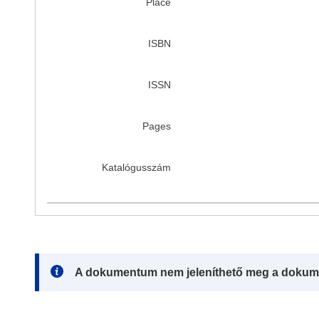
Place
ISBN
ISSN
Pages
Katalógusszám
Note:
A dokumentum nem jeleníthető meg a dokum