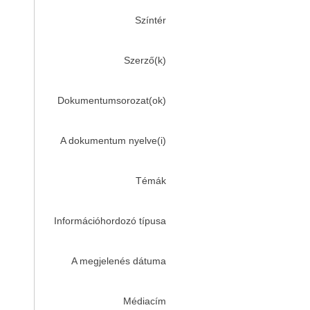
Színtér
Szerző(k)
Dokumentumsorozat(ok)
A dokumentum nyelve(i)
Témák
Információhordozó típusa
A megjelenés dátuma
Médiacím