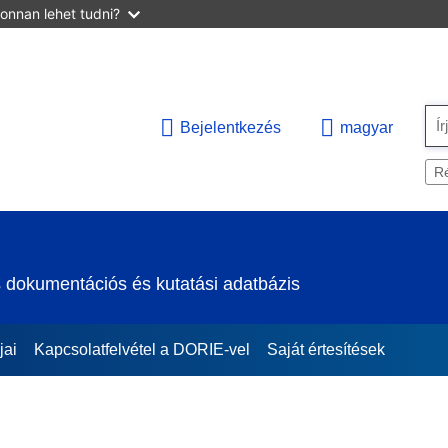
onnan lehet tudni?
Bejelentkezés
magyar
Ré
 dokumentációs és kutatási adatbázis
jai
Kapcsolatfelvétel a DORIE-vel
Saját értesítések