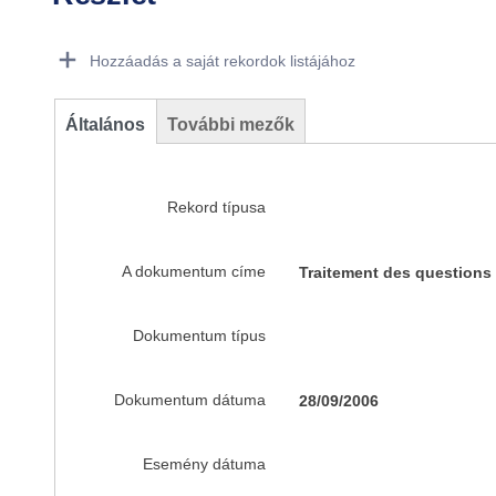
Dorie Details Actions Portlet
Hozzáadás a saját rekordok listájához
Általános
További mezők
Rekord típusa
A dokumentum címe
Traitement des questions pr
Dokumentum típus
Dokumentum dátuma
28/09/2006
Esemény dátuma