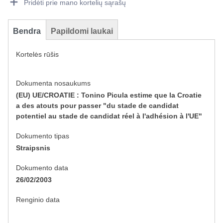
Pridėti prie mano kortelių sąrašų
Bendra
Papildomi laukai
Kortelės rūšis
Dokumenta nosaukums
(EU) UE/CROATIE : Tonino Picula estime que la Croatie
a des atouts pour passer "du stade de candidat
potentiel au stade de candidat réel à l'adhésion à l'UE"
Dokumento tipas
Straipsnis
Dokumento data
26/02/2003
Renginio data