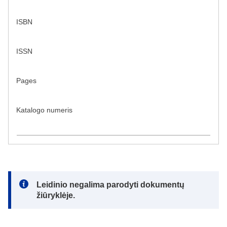
ISBN
ISSN
Pages
Katalogo numeris
Note:
Leidinio negalima parodyti dokumentų
žiūryklėje.