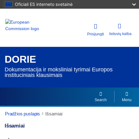
Oficiali ES interneto svetainė
lietuvių kalba
Prisijungti
DORIE
Dokumentacija ir moksliniai tyrimai Europos
instituciniais klausimais
Search
Menu
Pradžios puslapis
Išsamiai
Išsamiai
Dorie Details Actions Portlet