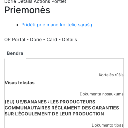
Dorie Details Actions Portlet
Priemonės
Dorie Details Actions Portlet
Pridėti prie mano kortelių sąrašų
OP Portal - Dorie - Card - Details
Bendra
Kortelės rūšis
Visas tekstas
Dokumenta nosaukums
(EU) UE/BANANES : LES PRODUCTEURS
COMMUNAUTAIRES RÉCLAMENT DES GARANTIES
SUR L'ÉCOULEMENT DE LEUR PRODUCTION
Dokumento tipas