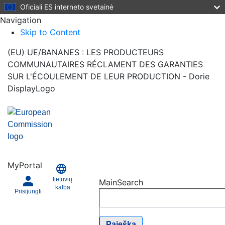
Oficiali ES interneto svetainė
Navigation
Skip to Content
(EU) UE/BANANES : LES PRODUCTEURS
COMMUNAUTAIRES RÉCLAMENT DES GARANTIES
SUR L'ÉCOULEMENT DE LEUR PRODUCTION - Dorie
DisplayLogo
MyPortal
lietuvių
MainSearch
kalba
Prisijungti
Paieška