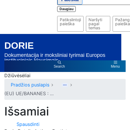
Daugiau
Patikslintoji
Naršyti
Pažangi
paieška
pagal
paieška
temas
DORIE
Dokumentacija ir moksliniai tyrimai Europos
instituciniais klausimais
Search
Menu
Džiūvėsėliai
Pradžios puslapis
(EU) UE/BANANES : LES PRODUCTEURS COMMUNAUTAIRES RÉCLAMENT DES GARANTIES SUR L'ÉCOULEMENT DE LEUR PRODUCTION
Išsamiai
Spausdinti