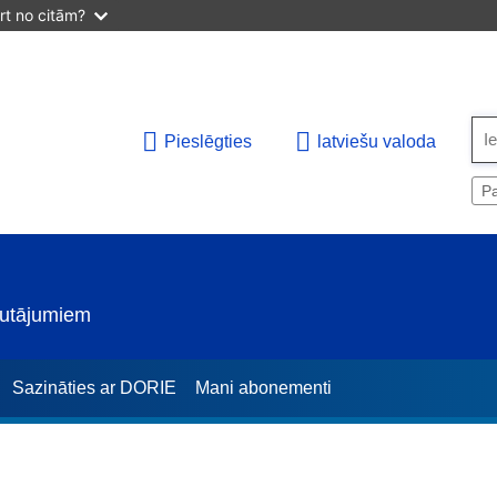
irt no citām?
Pieslēgties
latviešu valoda
Pa
jautājumiem
Sazināties ar DORIE
Mani abonementi