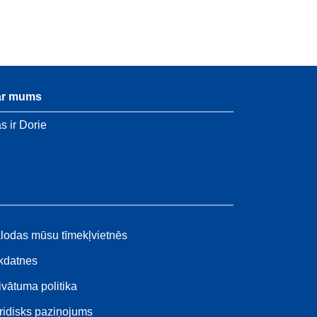
ar mums
s ir Dorie
lodas mūsu tīmekļvietnēs
kdatnes
ivātuma politika
ridisks paziņojums