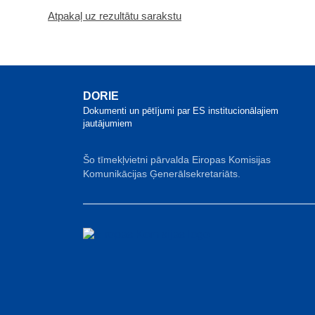
Atpakaļ uz rezultātu sarakstu
DORIE
Dokumenti un pētījumi par ES institucionālajiem
jautājumiem
Šo tīmekļvietni pārvalda Eiropas Komisijas
Komunikācijas Ģenerālsekretariāts.