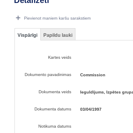
Detalizēti
Dorie Details Actions Portlet
Pievienot maniem karšu sarakstiem
Vispārīgi
Papildu lauki
Kartes veids
Dokumento pavadinimas
Commission
Dokumenta veids
Ieguldījums, Izpētes gru
Dokumenta datums
03/04/1997
Notikuma datums