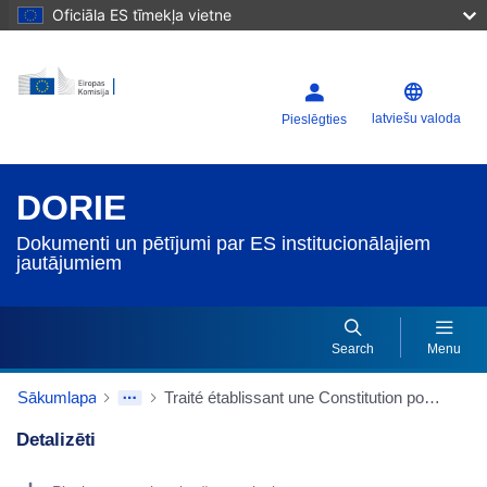
Oficiāla ES tīmekļa vietne
latviešu valoda
Pieslēgties
DORIE
Dokumenti un pētījumi par ES institucionālajiem
jautājumiem
Search
Menu
Sākumlapa
Traité établissant une Constitution pour l'Europe
Detalizēti
Dorie Details Actions Portlet