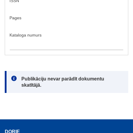
ISSN
Pages
Kataloga numurs
Note:
Publikāciju nevar parādīt dokumentu
skatītājā.
DORIE