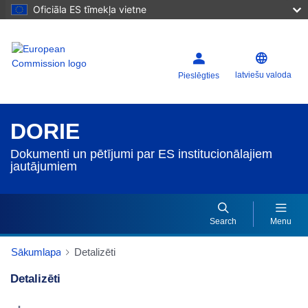
Oficiāla ES tīmekļa vietne
latviešu valoda
Pieslēgties
DORIE
Dokumenti un pētījumi par ES institucionālajiem
jautājumiem
Search
Menu
Sākumlapa
Detalizēti
Detalizēti
Dorie Details Actions Portlet