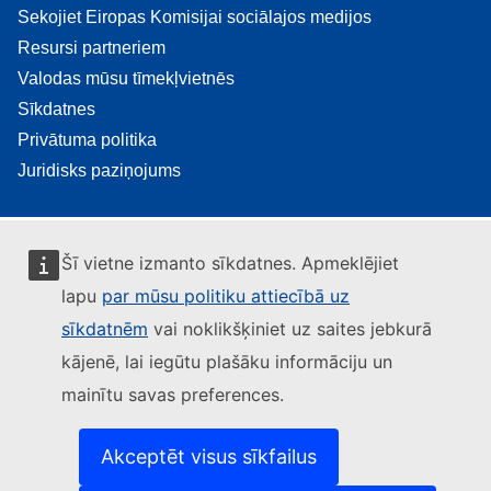
Sekojiet Eiropas Komisijai sociālajos medijos
Resursi partneriem
Valodas mūsu tīmekļvietnēs
Sīkdatnes
Privātuma politika
Juridisks paziņojums
Šī vietne izmanto sīkdatnes. Apmeklējiet
lapu
par mūsu politiku attiecībā uz
sīkdatnēm
vai noklikšķiniet uz saites jebkurā
kājenē, lai iegūtu plašāku informāciju un
mainītu savas preferences.
Akceptēt visus sīkfailus