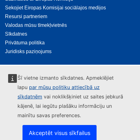
Sekojiet Eiropas Komisijai sociālajos medijos
Resursi partneriem
Valodas mūsu tīmekļvietnēs
Sīkdatnes
Privātuma politika
Juridisks paziņojums
Šī vietne izmanto sīkdatnes. Apmeklējiet
lapu
par mūsu politiku attiecībā uz
sīkdatnēm
vai noklikšķiniet uz saites jebkurā
kājenē, lai iegūtu plašāku informāciju un
mainītu savas preferences.
Akceptēt visus sīkfailus