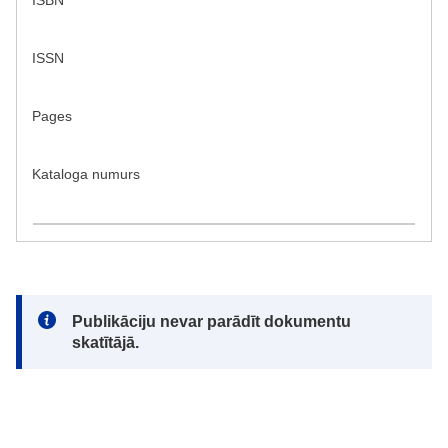
ISBN
ISSN
Pages
Kataloga numurs
Note:
Publikāciju nevar parādīt dokumentu
skatītājā.