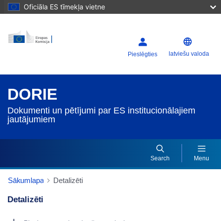
Oficiāla ES tīmekļa vietne
latviešu valoda
Pieslēgties
DORIE
Dokumenti un pētījumi par ES institucionālajiem
jautājumiem
Search
Menu
Sākumlapa
Detalizēti
Detalizēti
Dorie Details Actions Portlet