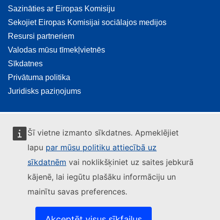
Sazināties ar Eiropas Komisiju
Sekojiet Eiropas Komisijai sociālajos medijos
Resursi partneriem
Valodas mūsu tīmekļvietnēs
Sīkdatnes
Privātuma politika
Juridisks paziņojums
Šī vietne izmanto sīkdatnes. Apmeklējiet
lapu
par mūsu politiku attiecībā uz
sīkdatnēm
vai noklikšķiniet uz saites jebkurā
kājenē, lai iegūtu plašāku informāciju un
mainītu savas preferences.
Akceptēt visus sīkfailus