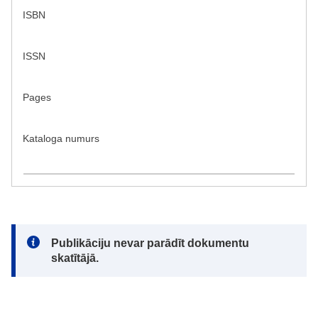
ISBN
ISSN
Pages
Kataloga numurs
Note:
Publikāciju nevar parādīt dokumentu
skatītājā.