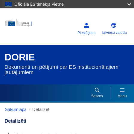
Oficiāla ES tīmekļa vietne
latviešu valoda
Pieslēgties
DORIE
Dokumenti un pētījumi par ES institucionālajiem
jautājumiem
Search
Menu
Sākumlapa
Detalizēti
Detalizēti
Dorie Details Actions Portlet