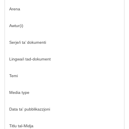
Arena
Awtur(i)
Serje/i ta’ dokumenti
Lingwa/i tad-dokument
Temi
Media type
Data ta' pubblikazzjoni
Titlu tal-Midja