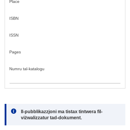
Place
ISBN
ISSN
Pages
Numru tal-katalogu
Note:
Il-pubblikazzjoni ma tistax tintwera fil-
viżwalizzatur tad-dokument.