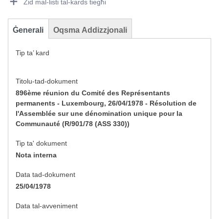
Żid mal-listi tal-kards tiegħi
Ġenerali
Oqsma Addizzjonali
Tip ta’ kard
Titolu-tad-dokument
896ème réunion du Comité des Représentants
permanents - Luxembourg, 26/04/1978 - Résolution de
l'Assemblée sur une dénomination unique pour la
Communauté (R/901/78 (ASS 330))
Tip ta' dokument
Nota interna
Data tad-dokument
25/04/1978
Data tal-avveniment