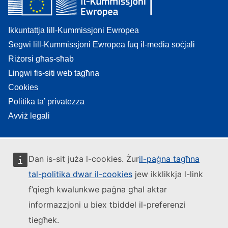
Ikkuntattja lill-Kummissjoni Ewropea
Segwi lill-Kummissjoni Ewropea fuq il-media soċjali
Riżorsi għas-sħab
Lingwi fis-siti web tagħna
Cookies
Politika ta’ privatezza
Avviż legali
Dan is-sit juża l-cookies. Żur
il-paġna tagħna
tal-politika dwar il-cookies
jew ikklikkja l-link
f’qiegħ kwalunkwe paġna għal aktar
informazzjoni u biex tbiddel il-preferenzi
tiegħek.