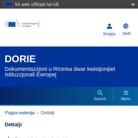
Sit web uffiċjali tal-UE
Malti
Illoggja
DORIE
Dokumentazzjoni u Riċerka dwar kwistjonijiet
Istituzzjonali Ewropej
Search
Menu
Paġna ewlenija
Dettalji
Dettalji
Dorie Details Actions Portlet