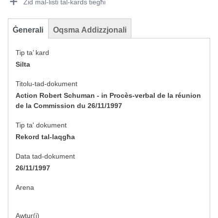
Żid mal-listi tal-kards tiegħi
Ġenerali
Oqsma Addizzjonali
Tip ta’ kard
Silta
Titolu-tad-dokument
Action Robert Schuman - in Procès-verbal de la réunion
de la Commission du 26/11/1997
Tip ta' dokument
Rekord tal-laqgħa
Data tad-dokument
26/11/1997
Arena
Awtur(i)