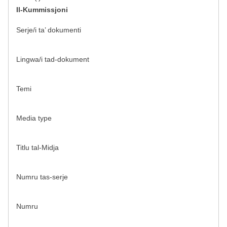
Il-Kummissjoni
Serje/i ta’ dokumenti
Lingwa/i tad-dokument
Temi
Media type
Titlu tal-Midja
Numru tas-serje
Numru