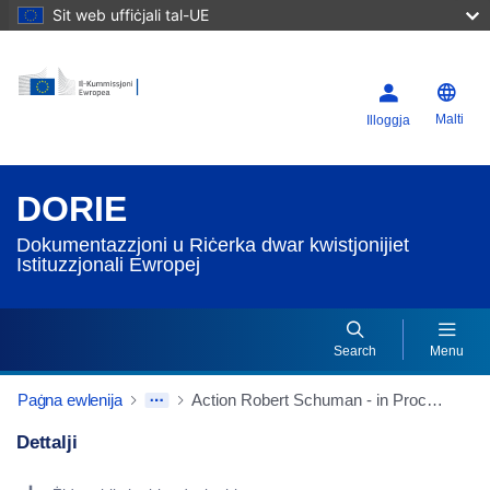
Sit web uffiċjali tal-UE
Malti
Illoggja
DORIE
Dokumentazzjoni u Riċerka dwar kwistjonijiet
Istituzzjonali Ewropej
Search
Menu
Paġna ewlenija
Action Robert Schuman - in Procès-verbal de la réunion de la Commission du 26/11/1997
Dettalji
Dorie Details Actions Portlet