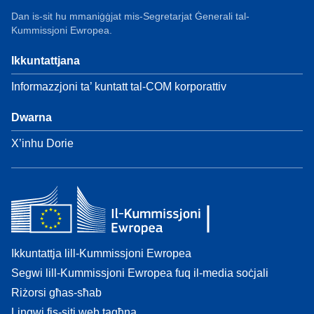
Dan is-sit hu mmaniġġjat mis-Segretarjat Ġenerali tal-
Kummissjoni Ewropea.
Ikkuntattjana
Informazzjoni ta’ kuntatt tal-COM korporattiv
Dwarna
X’inhu Dorie
Ikkuntattja lill-Kummissjoni Ewropea
Segwi lill-Kummissjoni Ewropea fuq il-media soċjali
Riżorsi għas-sħab
Lingwi fis-siti web tagħna