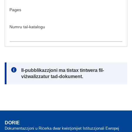
Pages
Numru tal-katalogu
Note:
Il-pubblikazzjoni ma tistax tintwera fil-
viżwalizzatur tad-dokument.
DORIE
Dokumentazzjoni u Riċerka dwar kwistjonijiet Istituzzjonali Ewropej