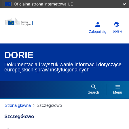
Oficjalna strona internetowa UE
polski
Zaloguj się
DORIE
Dokumentacja i wyszukiwanie informacji dotyczące
europejskich spraw instytucjonalnych
Search
Menu
Strona główna
Szczegółowo
Szczegółowo
Dorie Details Actions Portlet