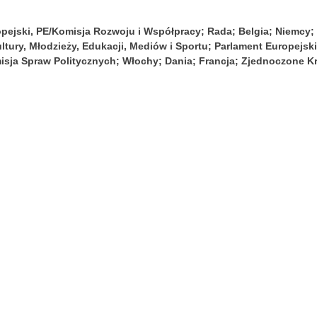
pejski, PE/Komisja Rozwoju i Współpracy; Rada; Belgia; Niemcy; 
ltury, Młodzieży, Edukacji, Mediów i Sportu; Parlament Europejsk
isja Spraw Politycznych; Włochy; Dania; Francja; Zjednoczone Kr