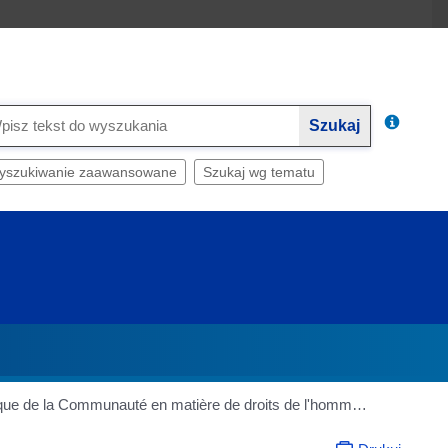
Szukaj
yszukiwanie zaawansowane
Szukaj wg tematu
RAPPORT de la commission politique sur les droits de l'homme dans le monde en 1989 et 1990 et la politique de la Communauté en matière de droits de l'homme - PARTIE B : EXPOSE DES MOTIFS - Rapporteur : Ken Coates