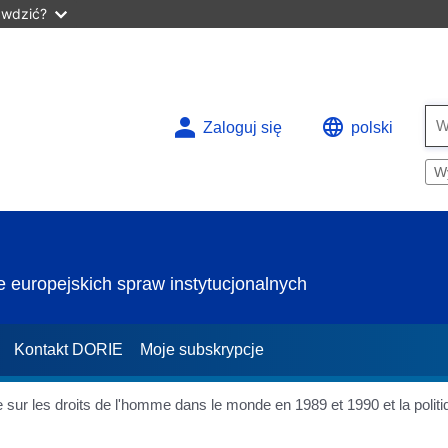
awdzić?
Zaloguj się
polski
W
 europejskich spraw instytucjonalnych
Kontakt DORIE
Moje subskrypcje