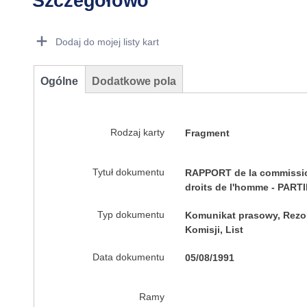
Szczegółowo
Dorie Details Actions Portlet
Dodaj do mojej listy kart
Ogólne
Dodatkowe pola
Rodzaj karty
Fragment
Tytuł dokumentu
RAPPORT de la commission 
droits de l'homme - PART
Typ dokumentu
Komunikat prasowy, Rezol
Komisji, List
Data dokumentu
05/08/1991
Ramy