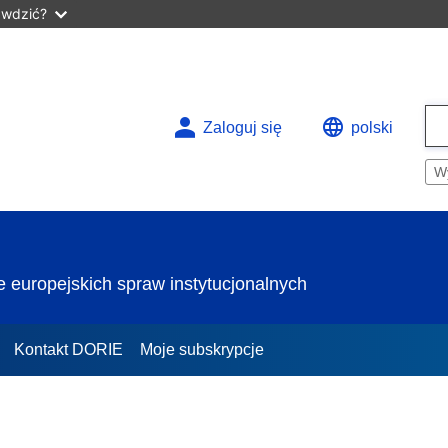
awdzić?
Zaloguj się
polski
W
 europejskich spraw instytucjonalnych
Kontakt DORIE
Moje subskrypcje