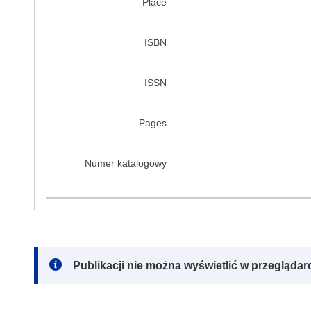
Place
ISBN
ISSN
Pages
Numer katalogowy
Note:
Publikacji nie można wyświetlić w przegląda