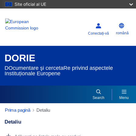
Site oficial al UE
română
Conectați-vă
DORIE
DOcumentare şi cercetaRe privind aspectele
Instituționale Europene
Search
Menu
Prima pagină
Detaliu
Detaliu
Dorie Details Actions Portlet