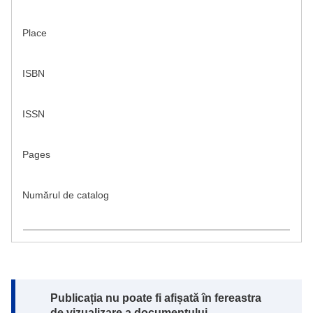
Place
ISBN
ISSN
Pages
Numărul de catalog
Note:
Publicația nu poate fi afișată în fereastra
de vizualizare a documentului.