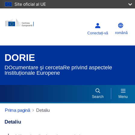
Site oficial al UE
română
Conectați-vă
DORIE
DOcumentare şi cercetaRe privind aspectele
Instituționale Europene
Search
Menu
Prima pagină
Detaliu
Detaliu
Dorie Details Actions Portlet