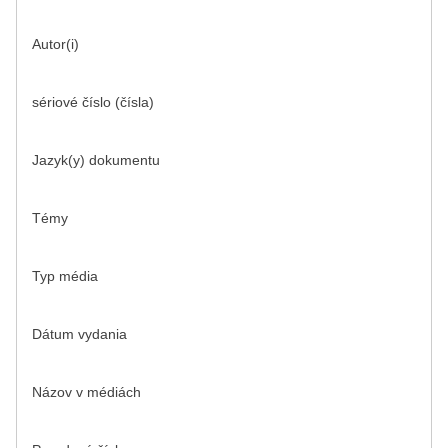
Autor(i)
sériové číslo (čísla)
Jazyk(y) dokumentu
Témy
Typ média
Dátum vydania
Názov v médiách