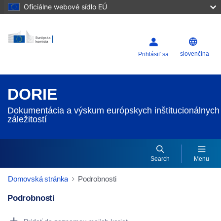
Oficiálne webové sídlo EÚ
slovenčina
Prihlásiť sa
DORIE
Dokumentácia a výskum európskych inštitucionálnych
záležitostí
Search
Menu
Domovská stránka
Podrobnosti
Podrobnosti
Dorie Details Actions Portlet