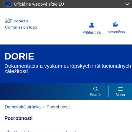
Oficiálne webové sídlo EÚ
slovenčina
Prihlásiť sa
DORIE
Dokumentácia a výskum európskych inštitucionálnych
záležitostí
Search
Menu
Domovská stránka
Podrobnosti
Podrobnosti
Dorie Details Actions Portlet