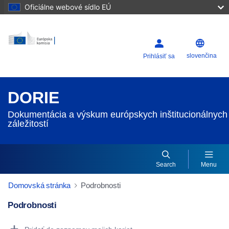
Oficiálne webové sídlo EÚ
slovenčina
Prihlásiť sa
DORIE
Dokumentácia a výskum európskych inštitucionálnych
záležitostí
Search
Menu
Domovská stránka
Podrobnosti
Podrobnosti
Dorie Details Actions Portlet