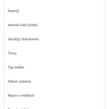
Autor(i)
sériové číslo (čísla)
Jazyk(y) dokumentu
Témy
Typ média
Dátum vydania
Názov v médiách