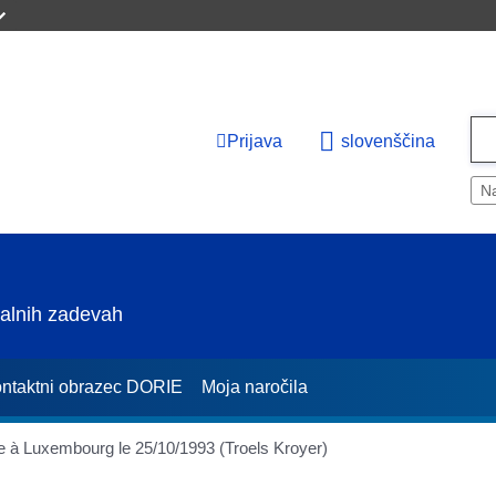
Prijava
slovenščina
Na
nalnih zadevah
ntaktni obrazec DORIE
Moja naročila
lle à Luxembourg le 25/10/1993 (Troels Kroyer)