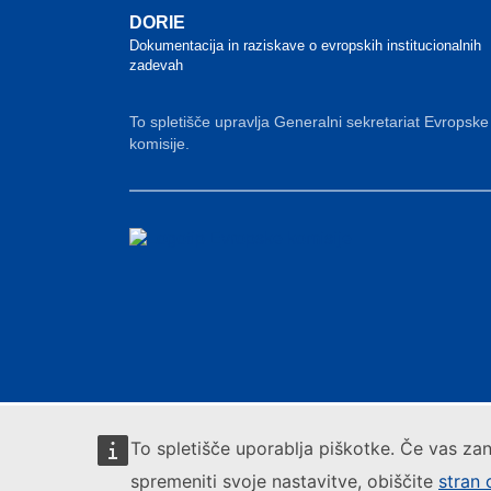
DORIE
Dokumentacija in raziskave o evropskih institucionalnih
zadevah
To spletišče upravlja Generalni sekretariat Evropske
komisije.
To spletišče uporablja piškotke. Če vas zan
spremeniti svoje nastavitve, obiščite
stran 