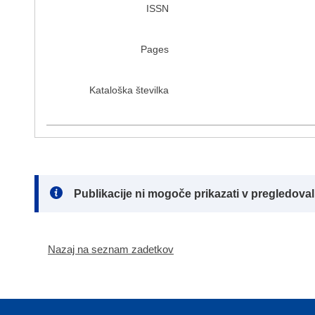
ISSN
Pages
Kataloška številka
Note:
Publikacije ni mogoče prikazati v pregledov
Nazaj na seznam zadetkov