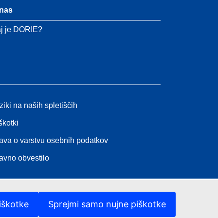
nas
j je DORIE?
ziki na naših spletiščih
škotki
java o varstvu osebnih podatkov
avno obvestilo
iškotke
Sprejmi samo nujne piškotke