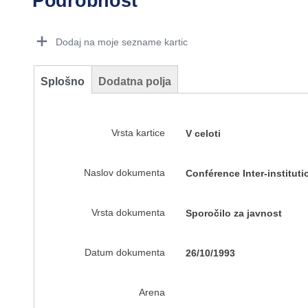
Podrobnost
Dorie Details Actions Portlet
Dodaj na moje sezname kartic
Splošno
Dodatna polja
Vrsta kartice
V celoti
Naslov dokumenta
Conférence Inter-institut
Vrsta dokumenta
Sporočilo za javnost
Datum dokumenta
26/10/1993
Arena