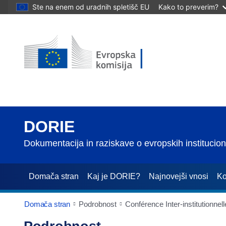
Ste na enem od uradnih spletišč EU
Kako to preverim?
DORIE
Dokumentacija in raziskave o evropskih institucio
Domača stran
Kaj je DORIE?
Najnovejši vnosi
Ko
Domača stran
Podrobnost
Conférence Inter-institutionne