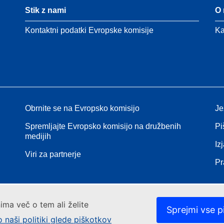
Stik z nami
O 
Kontaktni podatki Evropske komisije
Ka
Obrnite se na Evropsko komisijo
Je
Spremljajte Evropsko komisijo na družbenih
Pi
medijih
Iz
Viri za partnerje
Pr
ima več o tem ali želite
Sprejmi vse p
o naši politiki glede piškotkov