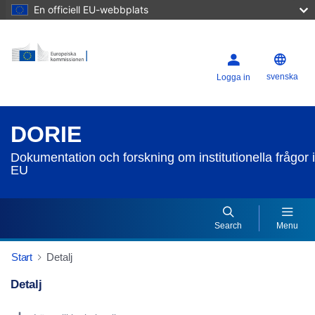
En officiell EU-webbplats
svenska
Logga in
DORIE
Dokumentation och forskning om institutionella frågor i
EU
Search
Menu
Start
Detalj
Detalj
Dorie Details Actions Portlet