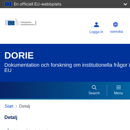
En officiell EU-webbplats
svenska
Logga in
DORIE
Dokumentation och forskning om institutionella frågor i
EU
Search
Menu
Start
Detalj
Detalj
Dorie Details Actions Portlet