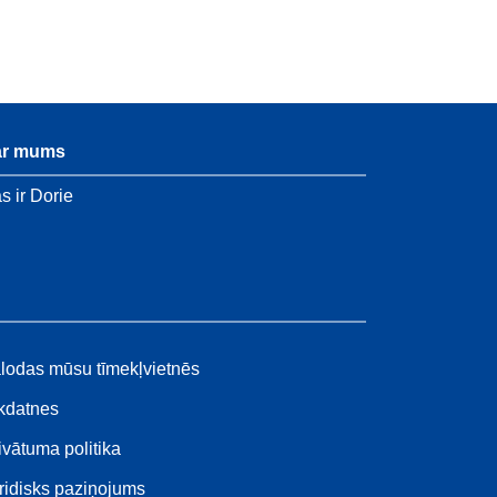
ar mums
s ir Dorie
lodas mūsu tīmekļvietnēs
kdatnes
ivātuma politika
ridisks paziņojums