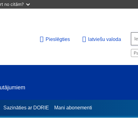
irt no citām?
Pieslēgties
latviešu valoda
Pa
jautājumiem
Sazināties ar DORIE
Mani abonementi