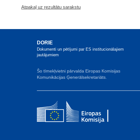
Atpakaļ uz rezultātu sarakstu
DORIE
Dokumenti un pētījumi par ES institucionālajiem
jautājumiem
Šo tīmekļvietni pārvalda Eiropas Komisijas
Komunikācijas Ģenerālsekretariāts.