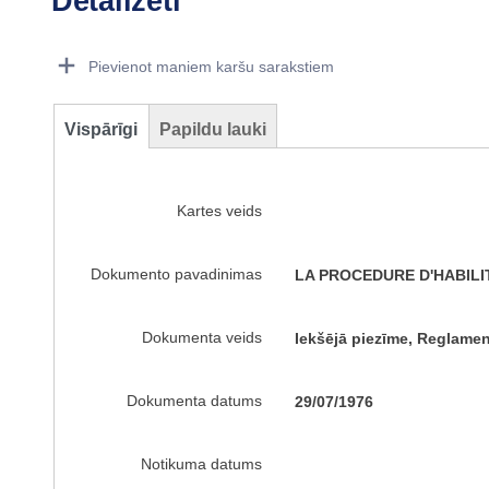
Detalizēti
Dorie Details Actions Portlet
Pievienot maniem karšu sarakstiem
Vispārīgi
Papildu lauki
Kartes veids
Dokumento pavadinimas
LA PROCEDURE D'HABILI
Dokumenta veids
Iekšējā piezīme, Reglamen
Dokumenta datums
29/07/1976
Notikuma datums