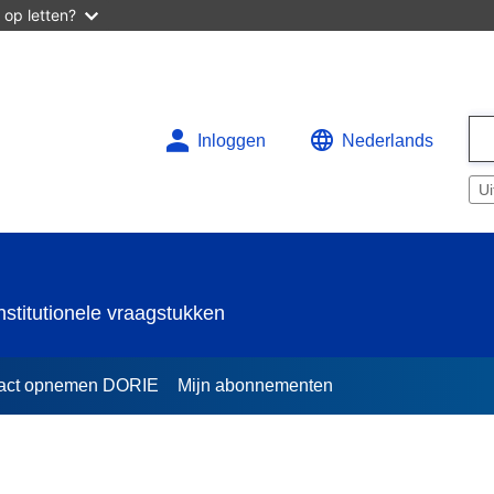
 op letten?
Inloggen
Nederlands
Ui
stitutionele vraagstukken
act opnemen DORIE
Mijn abonnementen