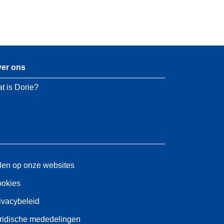
er ons
t is Dorie?
len op onze websites
okies
ivacybeleid
ridische mededelingen